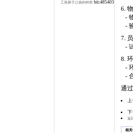
hit:485403
工装裤子口袋的种类
6.
- 
- 
7.
- 
8.
- 
- 
通
上
下
返
相关