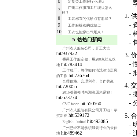
6
定制类工作服行业现状
- 
广州工作服加工厂现状怎么
7
样？
2.
8
工装棉衣的优缺点有那些？
- 
9
工作服棉衣的优缺点
10
工衣也能穿出气场来！
- 
热热门新闻
- 
广州衣人服装公司，开工大吉
hit:937922
3.
番禺工作服定做，用200克丝光珠
- 
hit:783414
地
工作服厂，教你如何清洗油渍斑斑
- 
hit:736764
的工作
合理价格、合理利润、合作共赢
4.
hit:720055
2016引领领时尚潮流原来是她！
- 
hit:673774
- 
hit:550560
CVC fabric
广州衣人服装有限公司开工啦！恭
5.
hit:539172
贺新春
hit:493085
English - knitted
- 
广州已经不是纺织服装行业的最佳
- 
hit:489462
地