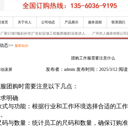
司首页
关于衣人
公司动态
产品展示
服务流程
联系我们
厂家|订做T恤衫|衬衣|广告衫|定做工程服|西服|职业装|衣人……广州衣人服装有
动态>>
服装知识
团购工作服需要注意什么
发布者：admin 发布时间：2025/3/12 阅
自动滚屏
作服团购时需要注意以下几点：
 需求明确
款式与功能：根据行业和工作环境选择合适的工
等。
尺码与数量：统计员工的尺码和数量，确保订购