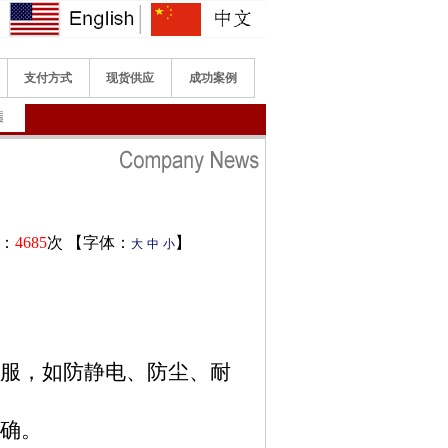
支付方式
现货供应
成功案例
限公司是生产加工各种工作服的制服厂家。经营范围：定做工作服、制服、工程服、连体服、
读：
4685
次 【字体：
】
大
中
小
作服，如防静电、防尘、耐
准确。